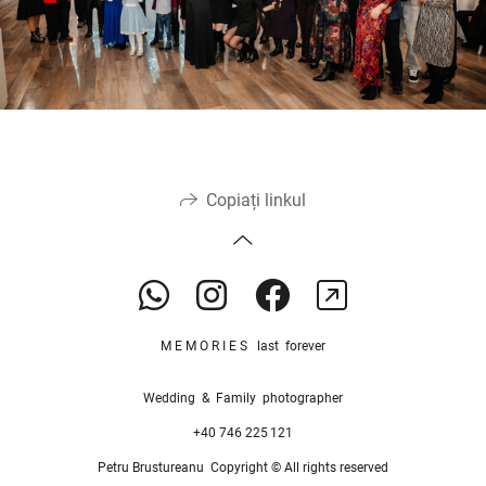
Copiați linkul
M E M O R I E S last forever
Wedding & Family photographer
+40 746 225 121
Petru Brustureanu Copyright © All rights reserved