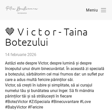
Meniu
🤎 V i c t o r - Taina
Botezului
14 februarie 2026
Astăzi este despre Victor, despre lumină și despre
începutul unui drum binecuvântat. În această zi specială
a botezului, sărbătorim cel mai frumos dar: un suflet pur
care a adus multă fericire părinților săi.
Victor, să crești în iubire și simplitate, să ai curajul
numelui tău și bunătatea unui înger. Să fii mândria
părinților tăi și să strălucești în fiecare
#BotezVictor #ZiSpeciala #Binecuvantare #Love
#BabyVictor #Fericire